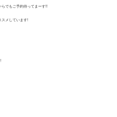
らでもご予約待ってまーす!!
スメしています!
!