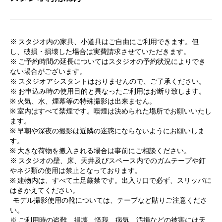
※ スタジオ内の家具、小道具はご自由にご利用できます。但
し、破損・損壊した場合は実費請求させていただきます。
※ ご予約時間の延長についてはスタジオの予約状況によりでき
ない場合がございます。
※ スタジオアシスタントはおりませんので、ご了承ください。
※ お申込み時の使用目的と異なったご利用はお断り致します。
※ 火気、水、煙幕等の特殊撮影は出来ません。
※ 室内はすべて禁煙です。喫煙は決められた場所でお願いいたし
ます。
※ 早朝や深夜の撮影は近隣の迷惑にならないようにお願いしま
す。
※ 大きな荷物を搬入される場合は事前にご相談ください。
※ スタジオの壁、床、天井及びスペース内でのガムテープや釘
やネジ類の使用は禁止となっております。
※ 建物内は、すべて土足厳禁です。出入り口で必ず、スリッパに
はきかえてください。
モデル撮影使用の靴については、テープなど貼りご注意くださ
い。
※ ご利用時の盗難、損壊、怪我、病気、汚損などの被害には天