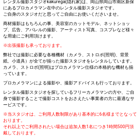
レンタル撮影スタジオkakurega(隠れ家)は、岡山県岡山市南区新保
にあるプロカメラマン在中のレンタル撮影スタジオです。
ご自身のスタジオだと思ってご自由にお使いくださいませ。
商材撮影はもちろんの事、美容室のカットモデル、ネットショッ
プ、広告、アパレルの撮影、アーティスト写真、コスプレなど様々
な用途にご利用頂けます。
※出張撮影も承っております。
弊社では撮影に必要な各種機材（カメラ、ストロボ(照明)、背景
紙、小道具）が全てが揃った撮影スタジオをレンタルしています。
カメラ、ストロボ(照明)はプロカメラマン仕様の本格的な機材も揃
っています。
プロカメラマンによる撮影や、撮影アドバイスも行っております。
レンタル撮影スタジオを探しているフリーカメラマンの方や、ご自
身で撮影することで撮影コストをおさえたい事業者の方に最適なサ
ービスです。
※当スタジオは、ご利用人数制限があり基本的に6名様までとなって
おります。
それ以上でご利用されたい場合は追加人数1名につき1時間500円頂
戴しております。