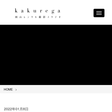
Toggle
navigati
HOME
2022年01月8日